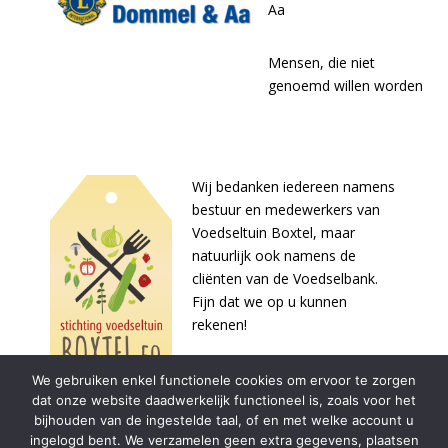
Aa
Mensen, die niet
genoemd willen worden
Wij bedanken iedereen namens
bestuur en medewerkers van
Voedseltuin Boxtel, maar
natuurlijk ook namens de
cliënten van de Voedselbank.
Fijn dat we op u kunnen
rekenen!
We gebruiken enkel functionele cookies om ervoor te zorgen
dat onze website daadwerkelijk functioneel is, zoals voor het
bijhouden van de ingestelde taal, of en met welke account u
ingelogd bent. We verzamelen geen extra gegevens, plaatsen