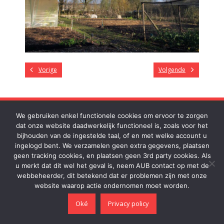
Vorige
Volgende
We gebruiken enkel functionele cookies om ervoor te zorgen
DONATIES
dat onze website daadwerkelijk functioneel is, zoals voor het
bijhouden van de ingestelde taal, of en met welke account u
Wilt u ons steunen? Stort uw bijdrage op onze rekening:
ingelogd bent. We verzamelen geen extra gegevens, plaatsen
NL31RABO0306883732 Dank je wel!
geen tracking cookies, en plaatsen geen 3rd party cookies. Als
u merkt dat dit wel het geval is, neem AUB contact op met de
webbeheerder, dit betekend dat er problemen zijn met onze
Thema door
Think Up Themes Ltd
. Aangedreven door
WordPress
.
website waarop actie ondernomen moet worden.
Oké
Privacy policy