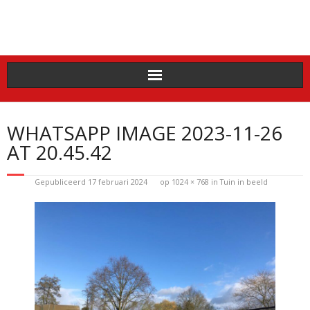
Doorgaan
naar
inhoud
WHATSAPP IMAGE 2023-11-26
AT 20.45.42
Gepubliceerd
17 februari 2024
op
1024 × 768
in
Tuin in beeld