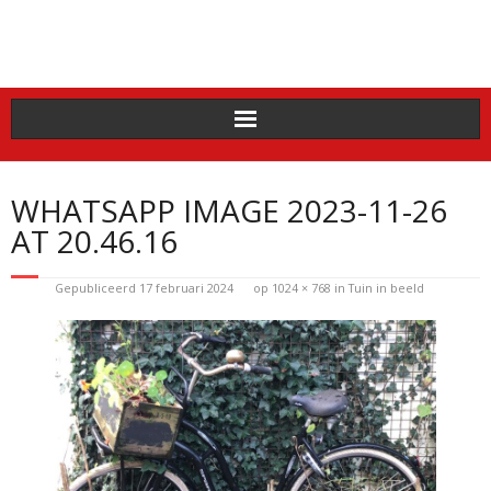
Doorgaan
naar
inhoud
WHATSAPP IMAGE 2023-11-26
AT 20.46.16
Gepubliceerd
17 februari 2024
op
1024 × 768
in
Tuin in beeld