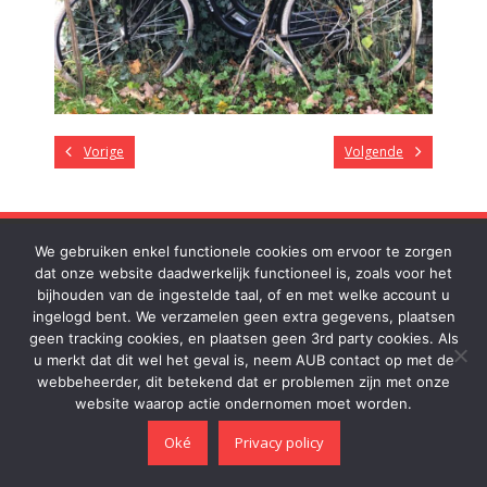
Vorige
Volgende
We gebruiken enkel functionele cookies om ervoor te zorgen
DONATIES
dat onze website daadwerkelijk functioneel is, zoals voor het
bijhouden van de ingestelde taal, of en met welke account u
Wilt u ons steunen? Stort uw bijdrage op onze rekening:
ingelogd bent. We verzamelen geen extra gegevens, plaatsen
NL31RABO0306883732 Dank je wel!
geen tracking cookies, en plaatsen geen 3rd party cookies. Als
u merkt dat dit wel het geval is, neem AUB contact op met de
webbeheerder, dit betekend dat er problemen zijn met onze
Thema door
Think Up Themes Ltd
. Aangedreven door
WordPress
.
website waarop actie ondernomen moet worden.
Oké
Privacy policy