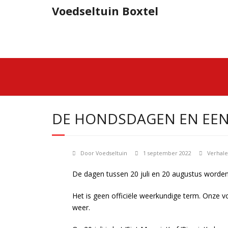
Doorgaan
Voedseltuin Boxtel
naar
inhoud
DE HONDSDAGEN EN EE
Door
Voedseltuin
1 september 2022
Verhal
De dagen tussen 20 juli en 20 augustus word
Het is geen officiële weerkundige term. Onze 
weer.