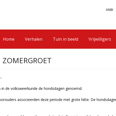
ANBI
Home
Verhalen
Tuin in beeld
Vrijwilligers
N ZOMERGROET
en
en in de volksweerkunde de hondsdagen genoemd.
voorouders associeerden deze periode met grote hitte. De hondsdagen