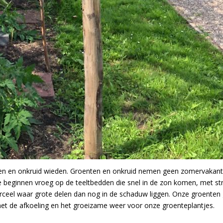
en en onkruid wieden. Groenten en onkruid nemen geen zomervakantie
 beginnen vroeg op de teeltbedden die snel in de zon komen, met s
ceel waar grote delen dan nog in de schaduw liggen. Onze groenten g
j met de afkoeling en het groeizame weer voor onze groenteplantjes.