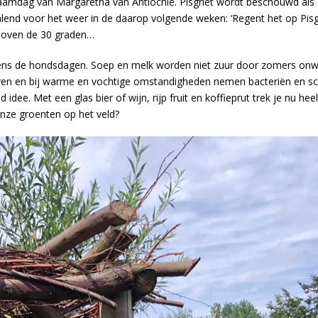
, de naamdag van Margaretha van Antiochië. Pisgriet wordt beschouwd a
alend voor het weer in de daarop volgende weken: ‘Regent het op Pisgrie
 boven de 30 graden…
jdens de hondsdagen. Soep en melk worden niet zuur door zomers onwee
n en bij warme en vochtige omstandigheden nemen bacteriën en schim
idee. Met een glas bier of wijn, rijp fruit en koffieprut trek je nu hee
onze groenten op het veld?