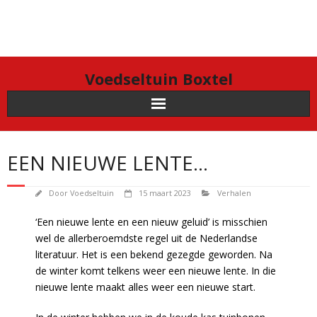
Doorgaan
naar
inhoud
Voedseltuin Boxtel
EEN NIEUWE LENTE…
Door
Voedseltuin
15 maart 2023
Verhalen
‘Een nieuwe lente en een nieuw geluid’ is misschien
wel de allerberoemdste regel uit de Nederlandse
literatuur. Het is een bekend gezegde geworden. Na
de winter komt telkens weer een nieuwe lente. In die
nieuwe lente maakt alles weer een nieuwe start.