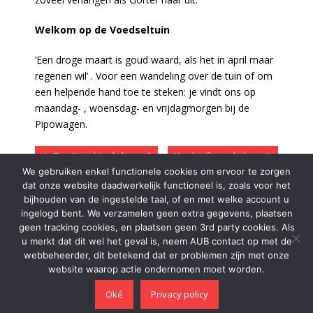
Welkom op de Voedseltuin
‘Een droge maart is goud waard, als het in april maar
regenen wil’ . Voor een wandeling over de tuin of om
een helpende hand toe te steken: je vindt ons op
maandag- , woensdag- en vrijdagmorgen bij de
Pipowagen.
Ben jij vaak in de bonen?
Koe heeft gezelschap
We gebruiken enkel functionele cookies om ervoor te zorgen
dat onze website daadwerkelijk functioneel is, zoals voor het
bijhouden van de ingestelde taal, of en met welke account u
ingelogd bent. We verzamelen geen extra gegevens, plaatsen
DONATIES
geen tracking cookies, en plaatsen geen 3rd party cookies. Als
u merkt dat dit wel het geval is, neem AUB contact op met de
webbeheerder, dit betekend dat er problemen zijn met onze
Wilt u ons steunen? Stort uw bijdrage op onze rekening:
website waarop actie ondernomen moet worden.
NL31RABO0306883732 Dank je wel!
Oké
Privacy policy
Thema door
Think Up Themes Ltd
. Aangedreven door
WordPress
.