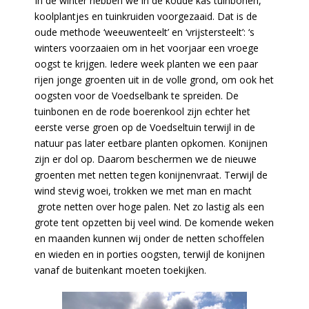
In de winter hebben we in de koude kas tuinbonen,
koolplantjes en tuinkruiden voorgezaaid. Dat is de
oude methode ‘weeuwenteelt’ en ‘vrijstersteelt’: ‘s
winters voorzaaien om in het voorjaar een vroege
oogst te krijgen. Iedere week planten we een paar
rijen jonge groenten uit in de volle grond, om ook het
oogsten voor de Voedselbank te spreiden. De
tuinbonen en de rode boerenkool zijn echter het
eerste verse groen op de Voedseltuin terwijl in de
natuur pas later eetbare planten opkomen. Konijnen
zijn er dol op. Daarom beschermen we de nieuwe
groenten met netten tegen konijnenvraat. Terwijl de
wind stevig woei, trokken we met man en macht
grote netten over hoge palen. Net zo lastig als een
grote tent opzetten bij veel wind. De komende weken
en maanden kunnen wij onder de netten schoffelen
en wieden en in porties oogsten, terwijl de konijnen
vanaf de buitenkant moeten toekijken.