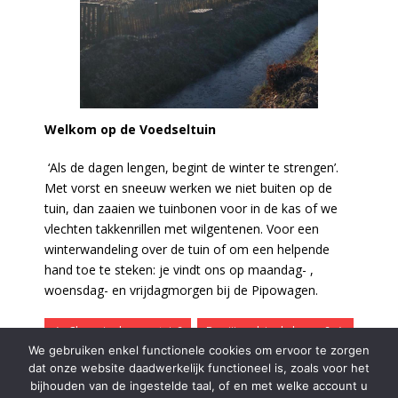
Welkom op de Voedseltuin
‘Als de dagen lengen, begint de winter te strengen’.
Met vorst en sneeuw werken we niet buiten op de
tuin, dan zaaien we tuinbonen voor in de kas of we
vlechten takkenrillen met wilgentenen. Voor een
winterwandeling over de tuin of om een helpende
hand toe te steken: je vindt ons op maandag- ,
woensdag- en vrijdagmorgen bij de Pipowagen.
Chaos in de moestuin?
Ben jij vaak in de bonen?
We gebruiken enkel functionele cookies om ervoor te zorgen
dat onze website daadwerkelijk functioneel is, zoals voor het
bijhouden van de ingestelde taal, of en met welke account u