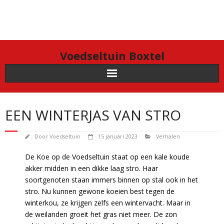
Doorgaan
naar
inhoud
Voedseltuin Boxtel
EEN WINTERJAS VAN STRO
Door
Voedseltuin
15 januari 2023
Verhalen
De Koe op de Voedseltuin staat op een kale koude
akker midden in een dikke laag stro. Haar
soortgenoten staan immers binnen op stal ook in het
stro. Nu kunnen gewone koeien best tegen de
winterkou, ze krijgen zelfs een wintervacht. Maar in
de weilanden groeit het gras niet meer. De zon