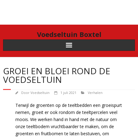
Doorgaan
naar
inhoud
Voedseltuin Boxtel
GROEI EN BLOEI ROND DE
VOEDSELTUIN
Door
Voedseltuin
1 juli 2021
Verhalen
Terwijl de groenten op de teeltbedden een groeispurt
nemen, groeit er ook rondom de teeltpercelen veel
moois. We werken hand in hand met de natuur om
onze teeltbodem vruchtbaarder te maken, om de
groenten en fruitbomen te laten bestuiven, om