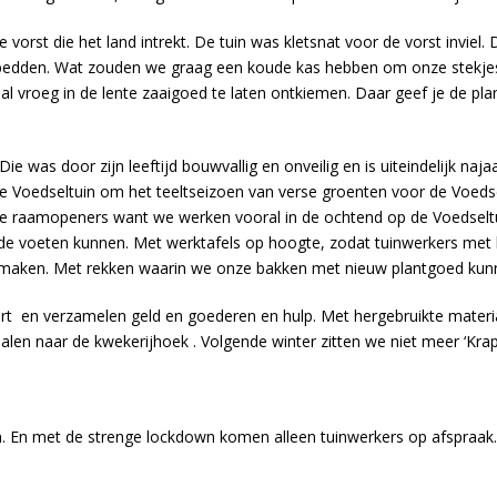
rst die het land intrekt. De tuin was kletsnat voor de vorst inviel. 
ltbedden. Wat zouden we graag een koude kas hebben om onze stekjes
al vroeg in de lente zaaigoed te laten ontkiemen. Daar geef je de 
e was door zijn leeftijd bouwvallig en onveilig en is uiteindelijk naja
 Voedseltuin om het teeltseizoen van verse groenten voor de Voedse
sche raamopeners want we werken vooral in de ochtend op de Voedselt
 uit de voeten kunnen. Met werktafels op hoogte, zodat tuinwerkers met
 maken. Met rekken waarin we onze bakken met nieuw plantgoed kun
estart en verzamelen geld en goederen en hulp. Met hergebruikte mat
en naar de kwekerijhoek . Volgende winter zitten we niet meer ‘Krap 
. En met de strenge lockdown komen alleen tuinwerkers op afspraak. 