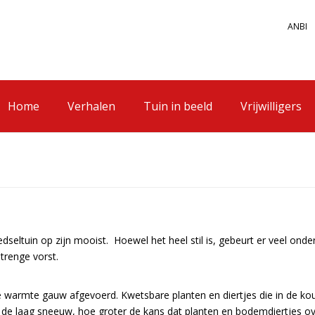
ANBI
Home
Verhalen
Tuin in beeld
Vrijwilligers
dseltuin op zijn mooist. Hoewel het heel stil is, gebeurt er veel o
trenge vorst.
 warmte gauw afgevoerd. Kwetsbare planten en diertjes die in de ko
r de laag sneeuw, hoe groter de kans dat planten en bodemdiertjes ov