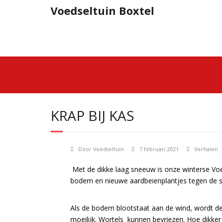
Doorgaan
Voedseltuin Boxtel
naar
inhoud
KRAP BIJ KAS
Door
Voedseltuin
7 februari 2021
Verhalen
Met de dikke laag sneeuw is onze winterse Voe
bodem en nieuwe aardbeienplantjes tegen de s
Als de bodem blootstaat aan de wind, wordt de
moeilijk. Wortels kunnen bevriezen. Hoe dikke