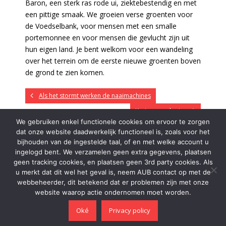
Baron, een sterk ras rode ui, ziektebestendig en met
een pittige smaak. We groeien verse groenten voor
de Voedselbank, voor mensen met een smalle
portemonnee en voor mensen die gevlucht zijn uit
hun eigen land. Je bent welkom voor een wandeling
over het terrein om de eerste nieuwe groenten boven
de grond te zien komen.
Als het stormt werken de naaimachines
Kruiwagens kruien
We gebruiken enkel functionele cookies om ervoor te zorgen
dat onze website daadwerkelijk functioneel is, zoals voor het
bijhouden van de ingestelde taal, of en met welke account u
ingelogd bent. We verzamelen geen extra gegevens, plaatsen
DONATIES
geen tracking cookies, en plaatsen geen 3rd party cookies. Als
u merkt dat dit wel het geval is, neem AUB contact op met de
Wilt u ons steunen? Stort uw bijdrage op onze rekening:
webbeheerder, dit betekend dat er problemen zijn met onze
website waarop actie ondernomen moet worden.
NL31RABO0306883732 Dank je wel!
Oké
Privacy policy
Thema door
Think Up Themes Ltd
. Aangedreven door
WordPress
.