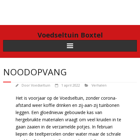
Doorgaan
naar
inhoud
Voedseltuin Boxtel
NOODOPVANG
Door
Voedseltuin
1 april 2022
Verhalen
Het is voorjaar op de Voedseltuin, zonder corona-
afstand weer koffie drinken en zij-aan-zij tuinbonen
leggen. Een gloednieuw gebouwde kas van
hergebruikte materialen vraagt om veel kruiden in te
gaan zaaien in de verzamelde potjes. In februari
liepen de teeltpercelen onder water maar de schrale