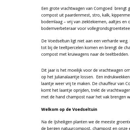
Een grote vrachtwagen van Comgoed brengt gr
compost uit paardenmest, stro, kalk, kippenm
bodemlaag – vrij van ziektekiemen, aaltjes e
bodemverbeteraar voor vollegrondsgroenteteelt.
De Voedseltuin ligt niet aan een verharde weg.
tot bij de teeltpercelen komen en brengt de c
compost met kruiwagens naar de teeltbedden.
Dit jaar is het moeilijk voor de vrachtwagen o
op het Julianalaantje lossen. Een indrukwekke
laantje weer vrij te maken. De chauffeur van C
komt het laantje oprijden, trekt de vrachtwag
met de hand champost naar het vak brengen wa
Welkom op de Voedseltuin
Na de IJsheiligen planten we de meeste groente
de bergen natuurcompost, champost en onze 