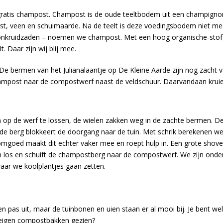
atis champost. Champost is de oude teeltbodem uit een champigno
est, veen en schuimaarde. Na de teelt is deze voedingsbodem niet m
n onkruidzaden – noemen we champost. Met een hoog organische-stof
 Daar zijn wij blij mee.
 De bermen van het Julianalaantje op De Kleine Aarde zijn nog zacht 
hampost naar de compostwerf naast de veldschuur. Daarvandaan kruie
m op de werf te lossen, de wielen zakken weg in de zachte bermen. D
nde berg blokkeert de doorgang naar de tuin. Met schrik berekenen w
omgoed maakt dit echter vaker mee en roept hulp in. Een grote shove
en los en schuift de champostberg naar de compostwerf. We zijn onde
ar we koolplantjes gaan zetten.
n pas uit, maar de tuinbonen en uien staan er al mooi bij. Je bent 
eigen compostbakken gezien?