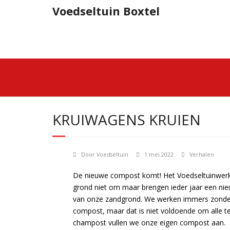
Doorgaan
Voedseltuin Boxtel
naar
inhoud
KRUIWAGENS KRUIEN
Door
Voedseltuin
1 mei 2022
Verhalen
De nieuwe compost komt! Het Voedseltuinwerk 
grond niet om maar brengen ieder jaar een ni
van onze zandgrond. We werken immers zonder 
compost, maar dat is niet voldoende om alle 
champost vullen we onze eigen compost aan.