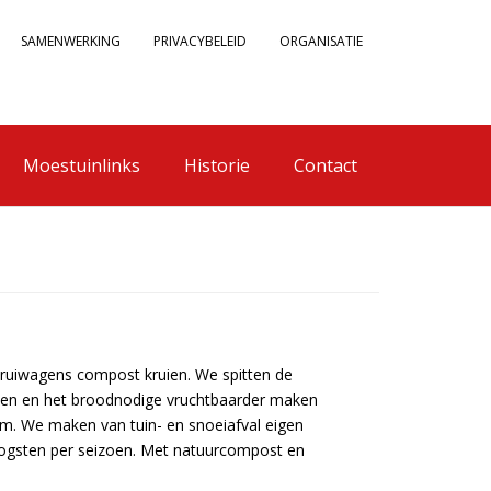
SAMENWERKING
PRIVACYBELEID
ORGANISATIE
Moestuinlinks
Historie
Contact
kruiwagens compost kruien. We spitten de
ven en het broodnodige vruchtbaarder maken
m. We maken van tuin- en snoeiafval eigen
oogsten per seizoen. Met natuurcompost en