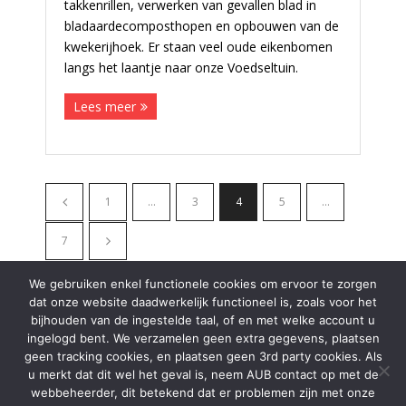
takkenrillen, verwerken van gevallen blad in
bladaardecomposthopen en opbouwen van de
kwekerijhoek. Er staan veel oude eikenbomen
langs het laantje naar onze Voedseltuin.
Lees meer
1
…
3
4
5
…
7
We gebruiken enkel functionele cookies om ervoor te zorgen
dat onze website daadwerkelijk functioneel is, zoals voor het
bijhouden van de ingestelde taal, of en met welke account u
ingelogd bent. We verzamelen geen extra gegevens, plaatsen
DONATIES
geen tracking cookies, en plaatsen geen 3rd party cookies. Als
u merkt dat dit wel het geval is, neem AUB contact op met de
Wilt u ons steunen? Stort uw bijdrage op onze rekening:
webbeheerder, dit betekend dat er problemen zijn met onze